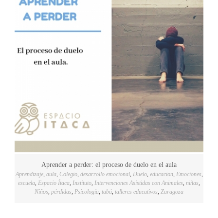
Aprender a perder: el proceso de duelo en el aula
Aprendizaje
,
aula
,
Colegio
,
desarrollo emocional
,
Duelo
,
educacion
,
Emociones
,
escuela
,
Espacio Ítaca
,
Instituto
,
Intervenciones Asistidas con Animales
,
niñas
,
Niños
,
pérdidas
,
Psicología
,
tabú
,
talleres educativos
,
Zaragoza